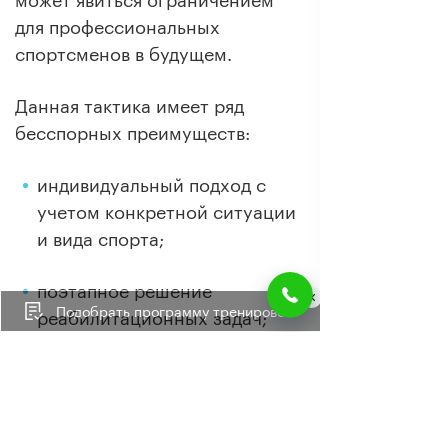
для профессиональных
спортсменов в будущем.
Данная тактика имеет ряд
бесспорных преимуществ:
индивидуальный подход с
учетом конкретной ситуации
и вида спорта;
поэтапное решение
Подобрать программу тренировок
реабилитационных задач;
занятия в эксцентрическом
режиме, при котором
обеспечивается