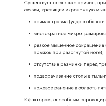
Существует несколько причин, пр
связки, крепящей икроножную мышц
прямая травма (удар в область
многократное микротрамирова
резкое мышечное сокращение (
прыжок при разогнутой ноге);
отсутствие разминки перед тр
подворачивание стопы в тыльн
ножевое ранение в область пят
К факторам, способным спровоциро