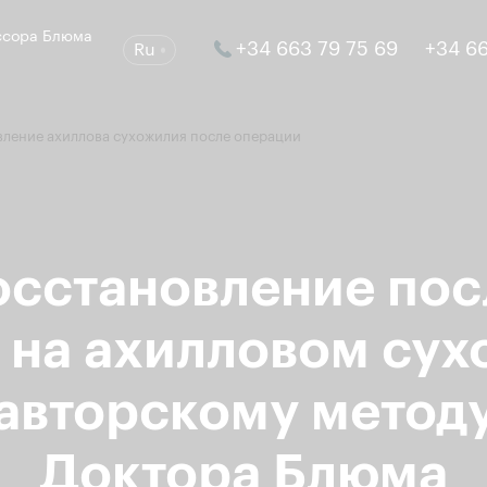
ссора Блюма
+34 663 79 75 69
+34 66
Ru
вление ахиллова сухожилия после операции
осстановление пос
 на ахилловом сух
авторскому метод
Доктора Блюма