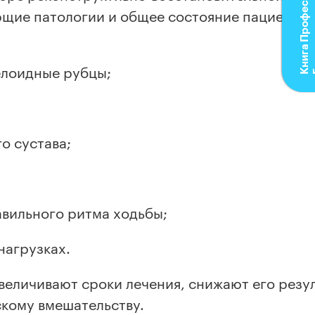
К
н
и
г
а
П
р
о
ф
е
с
с
о
р
а
Б
л
ю
м
щие патологии и общее состояние пациента.
елоидные рубцы;
о сустава;
вильного ритма ходьбы;
нагрузках.
величивают сроки лечения, снижают его резул
кому вмешательству.