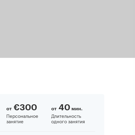
€300
40
от
от
мин.
Персональное
Длительность
занятие
одного занятия