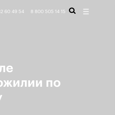
2 60 49 54
8 800 505 14 15
ле
ожилии по
у