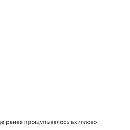
где ранее прощупывалось ахиллово
ет усиленно прихрамывать, не