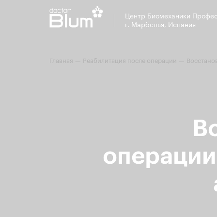
Центр Биомеханики Профе
г. Марбелья, Испания
Главная
Реабилитация после операции
Восстано
—
—
В
операции