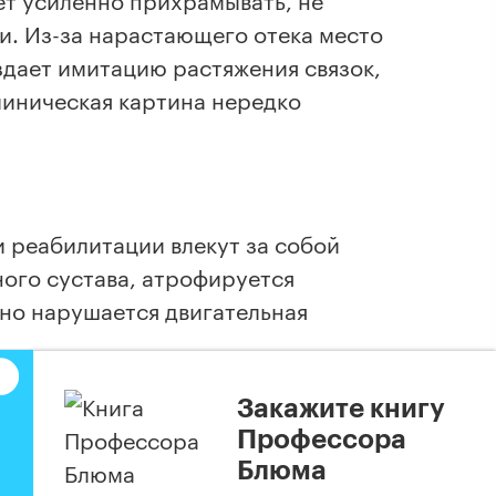
ти. Из-за нарастающего отека место
здает имитацию растяжения связок,
клиническая картина нередко
 реабилитации влекут за собой
ого сустава, атрофируется
но нарушается двигательная
Закажите книгу
Профессора
хожильных волокон является
Блюма
ики учитывается давность травмы,