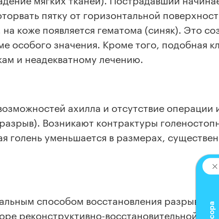
оторвать пятку от горизонтальной поверхнос
на коже появляется гематома (синяк). Это со
ме особого значения. Кроме того, подобная 
кам и неадекватному лечению.
озможностей ахилла и отсутствие операции и
разрыв). Возникают контрактуры голеностопн
я голень уменьшается в размерах, существен
альным способом восстановления разрыва су
оре реконструктивно-восстановительной техн