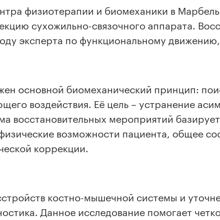
тра физиотерапии и биомеханики в Марбелье
кцию сухожильно-связочного аппарата. Восс
ду эксперта по функциональному движению, д
жен основной биомеханический принцип: поис
щего воздействия. Её цель – устранение аси
ма восстановительных мероприятий базирует
 физические возможности пациента, общее со
ческой коррекции.
сстройств костно-мышечной системы и уточн
остика. Данное исследование помогает четк