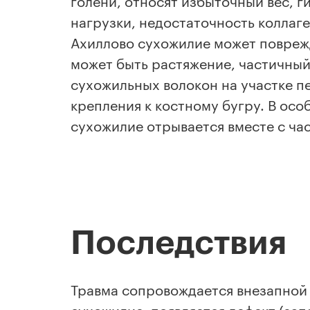
голени, относят избыточный вес, 
нагрузки, недостаточность коллаг
Ахиллово сухожилие может повреж
может быть растяжение, частичны
сухожильных волокон на участке п
крепления к костному бугру. В осо
сухожилие отрывается вместе с ча
Последствия
Травма сопровождается внезапной 
сухожилие, появляется дефект (за