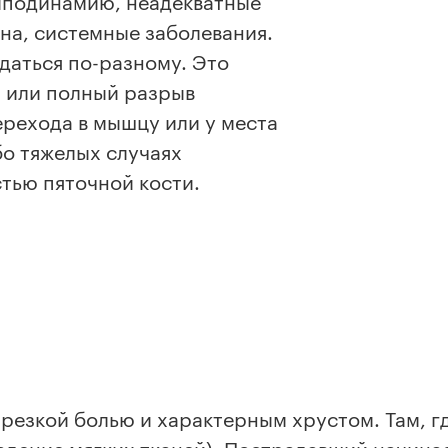
гиподинамию, неадекватные
ена, системные заболевания.
даться по-разному. Это
й или полный разрыв
ерехода в мышцу или у места
бо тяжелых случаях
стью пяточной кости.
резкой болью и характерным хрустом. Там, 
падение мягких тканей). Пострадавший начина