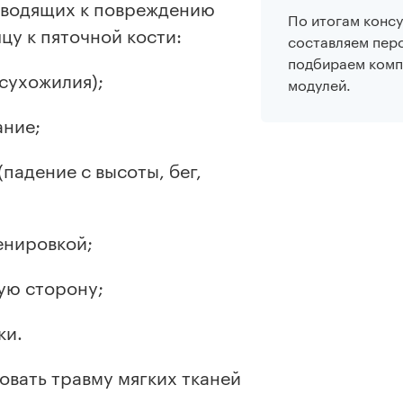
иводящих к повреждению
По итогам консу
у к пяточной кости:
составляем пер
подбираем комп
 сухожилия);
модулей.
ние;
падение с высоты, бег,
енировкой;
ую сторону;
ки.
вать травму мягких тканей