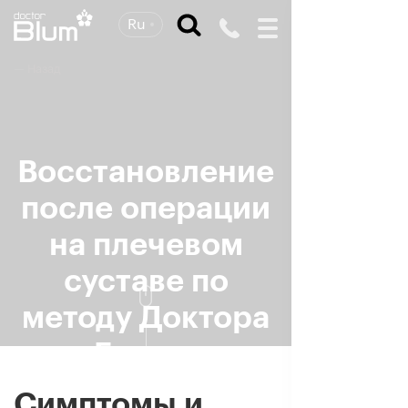
Ru
— Назад
Восстановление
после
операции
на плечевом
суставе
по
методу Доктора
Блюма
Симптомы и