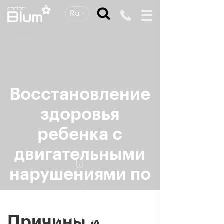
Ru
— Назад
Восстановление
здоровья
ребенка с
двигательными
нарушениями
по
авторскому
методу
Причины и