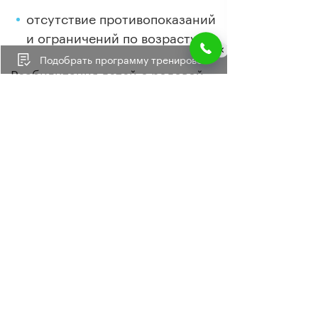
отсутствие противопоказаний
и ограничений по возрасту;
Подобрать программу тренировок
Реабилитация детей с родовой
травмой с позиций целостности
организма – это шанс на победу
над болезнью. Главное – не
упустить время. Звоните,
записывайтесь на консультацию
и оцените возможности метода
Доктора Блюма.
Дополнительно
вы можете
получить