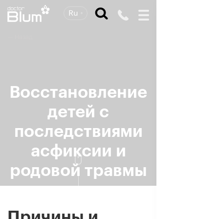
Ru
— Назад
Восстановление
детей с
последствиями
асфиксии и
родовой травмы
по авторскому методу
Доктора Блюма
Причины и