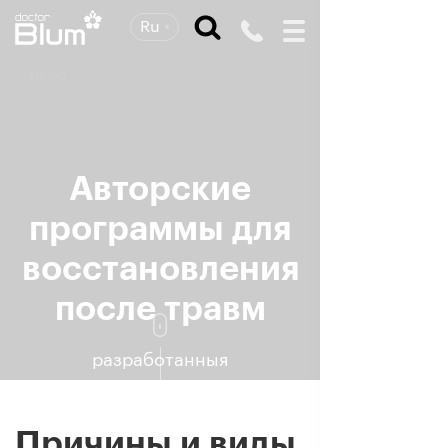
Ru
— Назад
Авторские
программы для
восстановления
после травм
разработанныя
Доктором Блюмом
Причины и виды