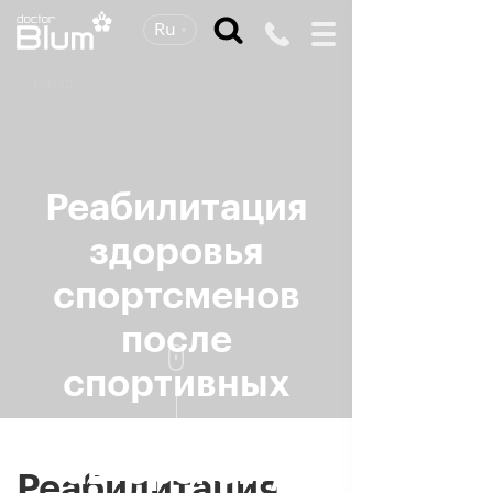
Ru
— Назад
Реабилитация
здоровья
спортсменов
после
спортивных
травм по
авторскому
Реабилитация