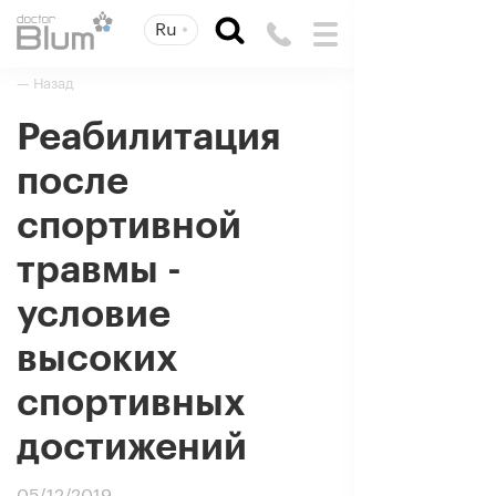
Ru
— Назад
Реабилитация
после
спортивной
травмы -
условие
высоких
спортивных
достижений
05/12/2019