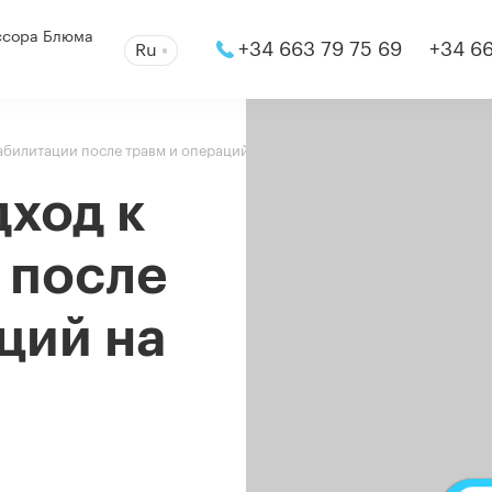
ссора Блюма
+34 663 79 75 69
+34 66
Ru
абилитации после травм и операций на позвоночнике
ход к
 после
ций на