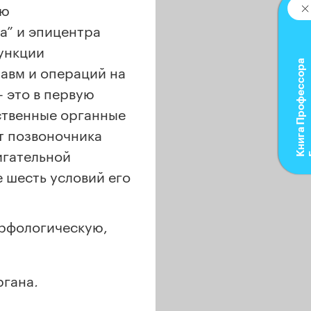
ию
а” и эпицентра
ункции
К
н
и
г
а
П
р
о
ф
е
с
с
о
р
а
Б
л
ю
м
равм и операций на
 это в первую
ственные органные
т позвоночника
игательной
 шесть условий его
орфологическую,
ргана,