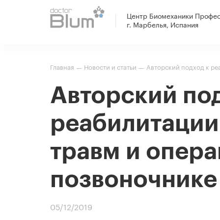
Центр Биомеханики Профе
г. Марбелья, Испания
Главная
Новости и статьи
Авторский подход к ре
—
—
Авторский под
реабилитации
травм и опера
позвоночнике
05/12/2019