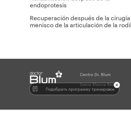
endoprotesis
Recuperación después de la cirugía 
menisco de la articulación de la rodil
Centro Dr. Blum
string(2) "es"
Sierra Blanca Resort
Подобрать программу тренировок
© 2009-2026. Todos los derechos reservados.
Desarrollado en 