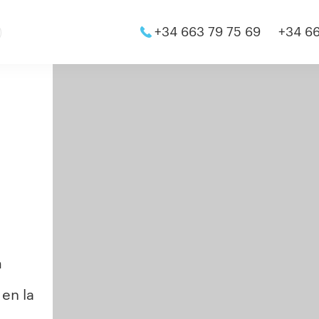
+34 663 79 75 69
+34 66
a
 en la